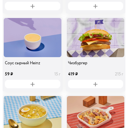
Соус сырный Heinz
Чизбургер
59
419
15 г
215 г
i
i