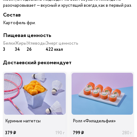
разочаровывает — вкусный и хрустящий всегда, как в первый раз.
Состав
Картофель фри.
Пищевая ценность
Белки
Жиры
Углеводы
Энерг. ценность
3
34
26
422 ккал
Достаевский рекомендует
Куриные наггетсы
Ролл «Филадельфия»
379
799
190 г
280 г
i
i