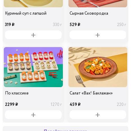
Куриный суп с лапшой
Сырная Сковородка
319
529
330 г
250 г
i
i
По классике
Салат «Вах! Баклажан»
2299
459
1270 г
220 г
i
i