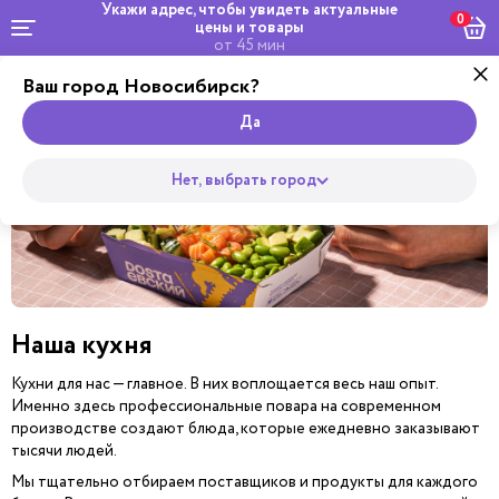
Укажи адрес, чтобы увидеть
актуальные
0
цены и товары
от 45 мин
Ваш город Новосибирск?
Главная
Да
Нет, выбрать город
Наша кухня
Кухни для нас — главное. В них воплощается весь наш опыт.
Именно здесь профессиональные повара на современном
производстве создают блюда, которые ежедневно заказывают
тысячи людей.
Мы тщательно отбираем поставщиков и продукты для каждого