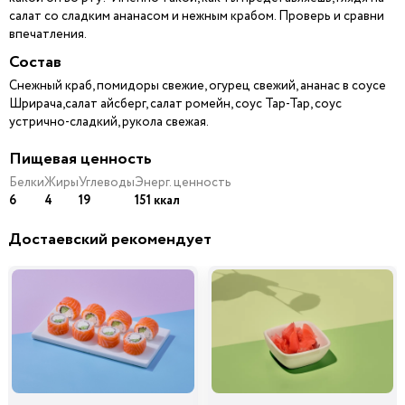
салат со сладким ананасом и нежным крабом. Проверь и сравни
впечатления.
Состав
Снежный краб, помидоры свежие, огурец свежий, ананас в соусе
Шрирача,салат айсберг, салат ромейн, соус Тар-Тар, соус
устрично-сладкий, рукола свежая.
Пищевая ценность
Белки
Жиры
Углеводы
Энерг. ценность
6
4
19
151 ккал
Достаевский рекомендует