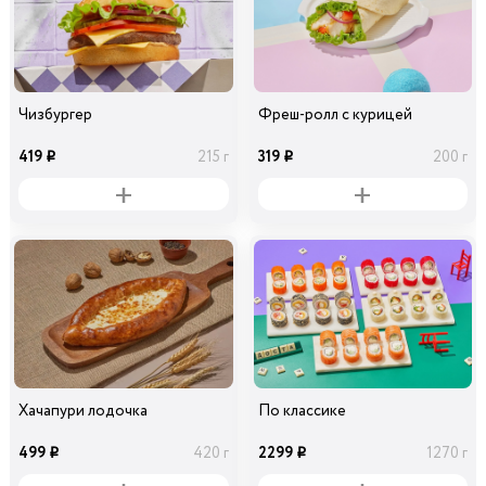
Чизбургер
Фреш-ролл с курицей
419
319
215 г
200 г
i
i
Хачапури лодочка
По классике
499
2299
420 г
1270 г
i
i