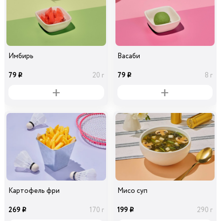
Имбирь
Васаби
79
79
20 г
8 г
i
i
Картофель фри
Мисо суп
269
199
170 г
290 г
i
i