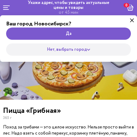
Укажи адрес, чтобы увидеть
актуальные
0
цены и товары
от 45 мин
Ваш город Новосибирск?
Комбо и
Салаты и
Роллы
сеты
Wok
Супы
Закуски
Боулы
Горяч
Пицца
Да
Нет, выбрать город
Пицца «Грибная»
365 г
Поход за грибами — это целое искусство. Нельзя просто выйти в
лес. Надо взять с собой перекус, корзинку плетёную, панамку,