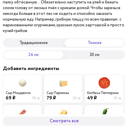
палку обтёсанную… Обязательно наступить на улей и бежать
сломя голову от лесных пчёл с криками домой. Чтобы заречься
никогда больше в этот лес не ходить и спокойно заказать
нормальную еду. Например, грибную пиццу по всем правилам: с
маринованными огурчиками, красным луком, картошкой и просто
кучей грибов.
Традиционное
Тонкое
24 см
30 см
Добавить ингредиенты
Сыр Моцарелла
Сыр Пармезан
Колбаса Пепперони
69
79
49
50 гр
30 гр
28 гр
i
i
i
Смотреть все
Бекон
Сыр Чеддер
Перец халапеньо