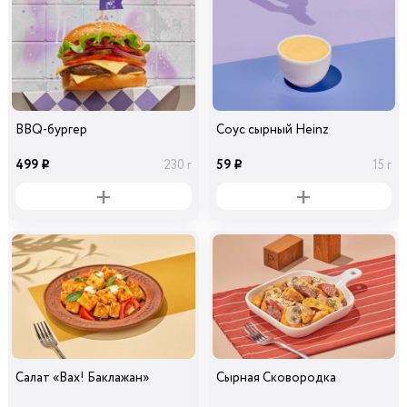
BBQ-бургер
Соус сырный Heinz
499
59
230 г
15 г
i
i
Салат «Вах! Баклажан»
Сырная Сковородка