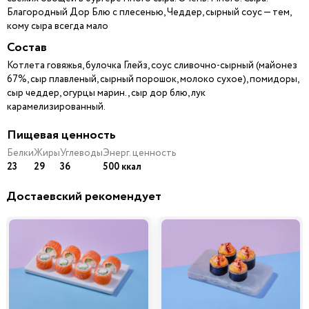
Благородный Дор Блю с плесенью, Чеддер, сырный соус — тем,
кому сыра всегда мало
Состав
Котлета говяжья, булочка Глейз, соус сливочно-сырный (майонез
67%, сыр плавленый, сырный порошок, молоко сухое), помидоры,
сыр чеддер, огурцы марин., сыр дор блю, лук
карамелизированный.
Пищевая ценность
Белки
Жиры
Углеводы
Энерг. ценность
23
29
36
500 ккал
Достаевский рекомендует