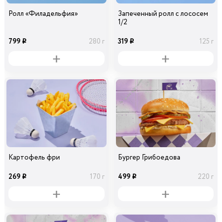
Ролл «Филадельфия»
Запеченный ролл с лососем
1/2
799
319
280 г
125 г
i
i
Картофель фри
Бургер Грибоедова
269
499
170 г
220 г
i
i