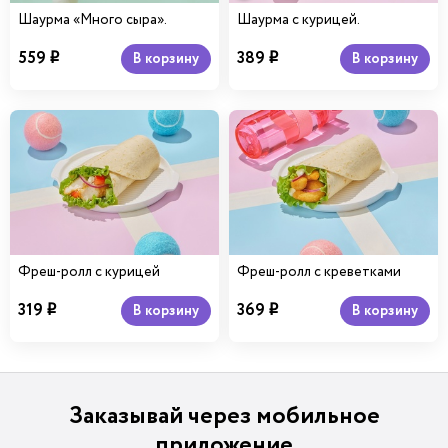
Шаурма «Много сыра».
Шаурма с курицей.
559
389
В корзину
В корзину
i
i
Фреш-ролл с курицей
Фреш-ролл с креветками
319
369
В корзину
В корзину
i
i
Заказывай через мобильное
приложение