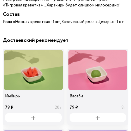
«Тигровая креветка»… Харакири будет слишком милосердно!
Состав
Ролл «Нежная креветка» - 1 шт, Запеченный ролл «Цезарь» - 1 шт.
Достаевский рекомендует
Имбирь
Васаби
79
79
20 г
8 г
i
i