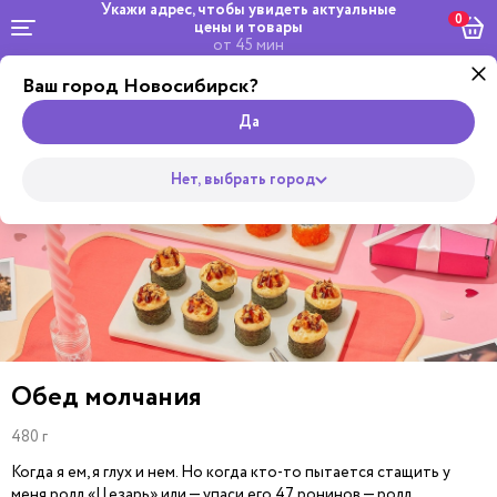
Укажи адрес, чтобы увидеть
актуальные
0
цены и товары
от 45 мин
Ваш город Новосибирск?
Комбо и
Салаты и
сеты
Wok
Пицца
Супы
Закуски
Боулы
Горяч
Роллы
Да
Нет, выбрать город
Обед молчания
480 г
Когда я ем, я глух и нем. Но когда кто-то пытается стащить у
меня ролл «Цезарь» или — упаси его 47 ронинов — ролл