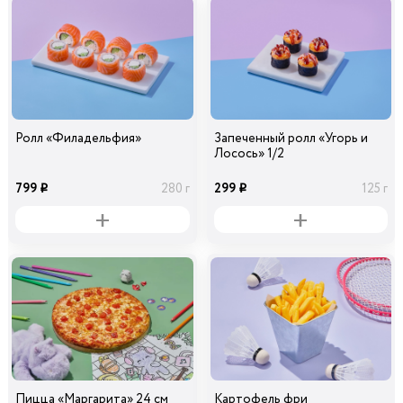
Ролл «Филадельфия»
Запеченный ролл «Угорь и
Лосось» 1/2
799
299
280 г
125 г
i
i
Пицца «Маргарита» 24 см
Картофель фри