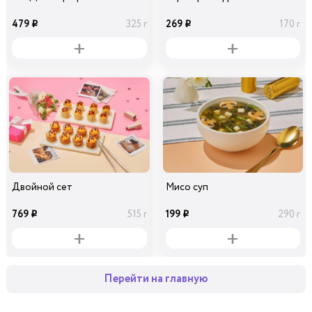
479
269
325 г
170 г
i
i
Двойной сет
Мисо суп
769
199
515 г
290 г
i
i
Перейти на главную