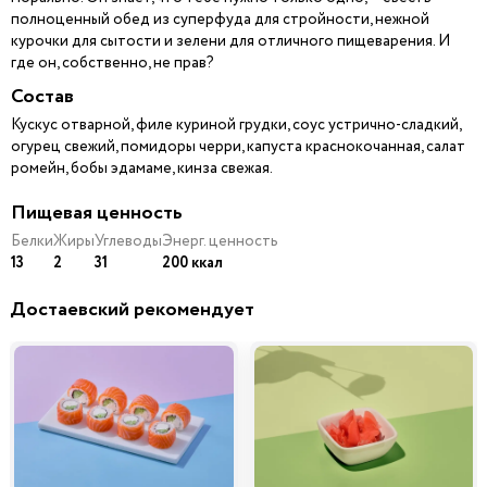
полноценный обед из суперфуда для стройности, нежной
курочки для сытости и зелени для отличного пищеварения. И
где он, собственно, не прав?
Состав
Кускус отварной, филе куриной грудки, соус устрично-сладкий,
огурец свежий, помидоры черри, капуста краснокочанная, салат
ромейн, бобы эдамаме, кинза свежая.
Пищевая ценность
Белки
Жиры
Углеводы
Энерг. ценность
13
2
31
200 ккал
Достаевский рекомендует