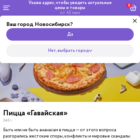
Укажи адрес, чтобы увидеть
актуальные
0
цены и товары
от 45 мин
Ваш город Новосибирск?
Комбо и
Салаты и
Роллы
сеты
Wok
Супы
Закуски
Боулы
Горяч
Пицца
Да
Нет, выбрать город
Пицца «Гавайская»
340 г
Быть или не быть ананасам в пицце — от этого вопроса
разгорались жестокие споры, конфликты и мировые скандалы.