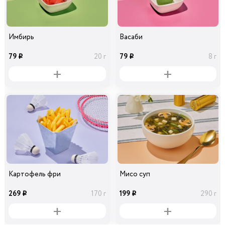
Имбирь
Васаби
79
79
20 г
8 г
i
i
Картофель фри
Мисо суп
269
199
170 г
290 г
i
i