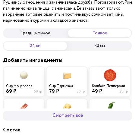
Рушились отношения и заканчивалась дружба. Поговаривают, Рим
пал именно из-за пиццы с ананасами. Её заказывают только
избранные, готовые оценить и постичь вкус сочной ветчины,
маринованной курочки и сладкого ананаса.
Традиционное
Тонкое
24 см
30 см
Добавить ингредиенты
Сыр Моцарелла
Сыр Пармезан
Колбаса Пепперони
69
79
49
50 гр
30 гр
28 гр
i
i
i
Смотреть все
Бекон
Сыр Чеддер
Перец халапеньо
59
69
29
40 гр
30 гр
10 гр
i
i
i
Состав