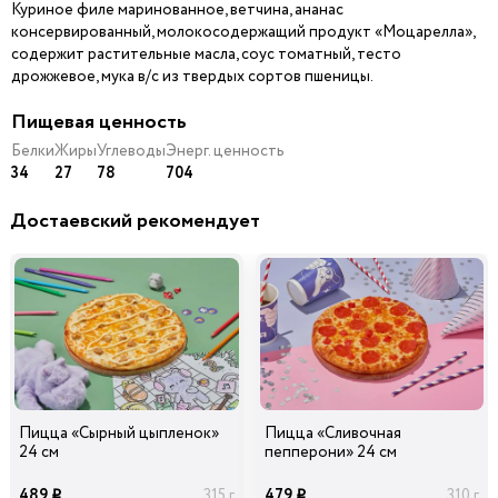
Куриное филе маринованное, ветчина, ананас
консервированный, молокосодержащий продукт «Моцарелла»,
содержит растительные масла, соус томатный, тесто
Шампиньоны
Ветчина
Колбаски Охотничьи
29
29
39
дрожжевое, мука в/с из твердых сортов пшеницы.
40 гр
40 гр
40 гр
i
i
i
Пищевая ценность
Белки
Жиры
Углеводы
Энерг. ценность
34
27
78
704
Лук
Помидоры
Маслины черные б/к
Карамелизированны
й
Достаевский рекомендует
39
39
39
45 гр
20 гр
15 гр
i
i
i
Ананасы
Огурцы
Лук Красный
консервированные
маринованные
29
39
29
20 гр
40 гр
30 гр
i
i
i
Пицца «Сырный цыпленок»
Пицца «Сливочная
24 см
пепперони» 24 см
Перец болгарский
Сыр Дор-Блю
красный
489
479
315 г
310 г
i
i