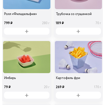
Ролл «Филадельфия»
Трубочка со сгущенкой
799
189
280 г
70 г
i
i
Имбирь
Картофель фри
79
269
20 г
170 г
i
i