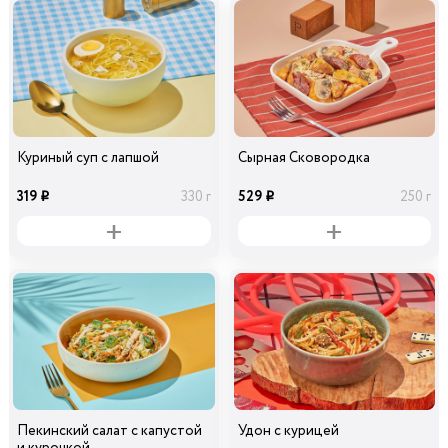
Куриный суп с лапшой
Сырная Сковородка
319
529
330 г
250 г
i
i
Пекинский салат с капустой
Удон с курицей
и курочкой