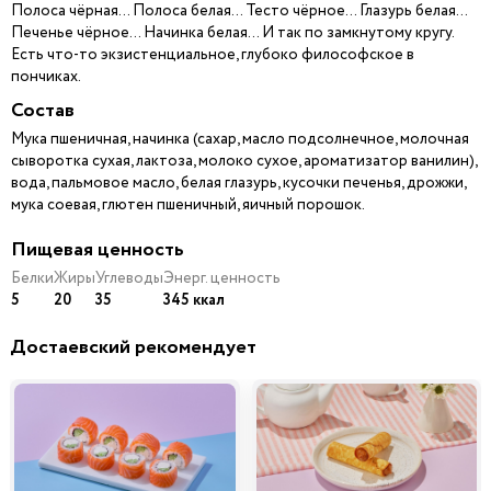
Полоса чёрная… Полоса белая… Тесто чёрное… Глазурь белая…
Печенье чёрное… Начинка белая… И так по замкнутому кругу.
Есть что-то экзистенциальное, глубоко философское в
пончиках.
Состав
Мука пшеничная, начинка (сахар, масло подсолнечное, молочная
сыворотка сухая, лактоза, молоко сухое, ароматизатор ванилин),
вода, пальмовое масло, белая глазурь, кусочки печенья, дрожжи,
мука соевая, глютен пшеничный, яичный порошок.
Пищевая ценность
Белки
Жиры
Углеводы
Энерг. ценность
5
20
35
345 ккал
Достаевский рекомендует