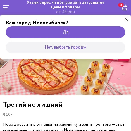
Укажи адрес, чтобы увидеть
актуальные
0
цены и товары
от 45 мин
Ваш город Новосибирск?
Салаты и
Комбо и
Роллы
Wok
Пицца
Супы
Закуски
Боулы
Горяч
сеты
Да
Нет, выбрать город
Третий не лишний
945 г
Пора добавить в отношения изюминку и взять третьего — этот
вкусный мачо угодит каждому. «Исиномаки» для разогрева,