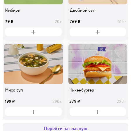
Имбирь
Двойной сет
79
769
20 г
515 г
i
i
Мисо суп
Чикенбургер
199
379
290 г
220 г
i
i
Перейти на главную