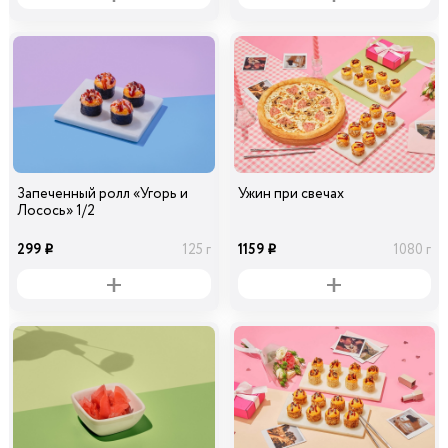
Запеченный ролл «Угорь и
Ужин при свечах
Лосось» 1/2
299
1159
125 г
1080 г
i
i